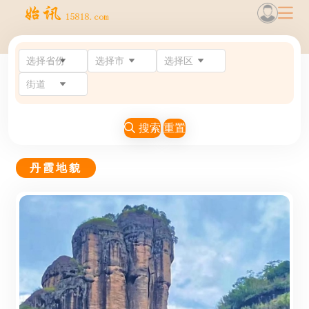
选择省份
选择市
选择区
街道
搜索
重置
丹霞地貌