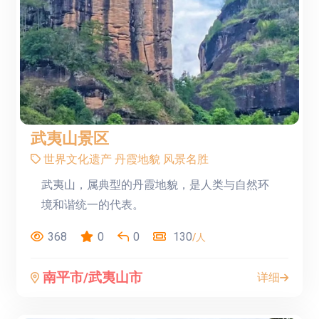
武夷山景区
世界文化遗产
丹霞地貌
风景名胜
武夷山，属典型的丹霞地貌，是人类与自然环
境和谐统一的代表。
368
0
0
130
/人
南平市/武夷山市
详细