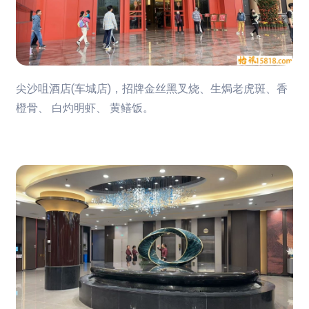
尖沙咀酒店(车城店)，招牌金丝黑叉烧、生焗老虎斑、香
橙骨、 白灼明虾、 黄鳝饭。